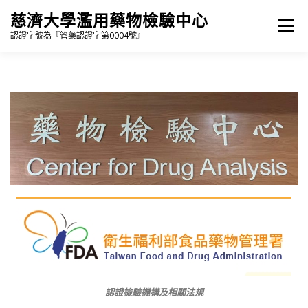
跳
慈濟大學濫用藥物檢驗中心
至
選單
主
認證字號為『管藥認證字第0004號』
要
內
容
首頁
單位簡介
認證項目
聯絡方式
相關網站
認證檢驗機構及相關法規